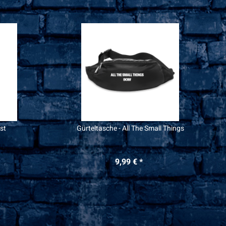
st
Gürteltasche - All The Small Things
9,99 € *