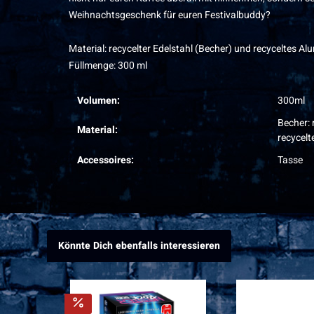
Weihnachtsgeschenk für euren Festivalbuddy?
Material: recycelter Edelstahl (Becher) und recyceltes Al
Füllmenge: 300 ml
Volumen:
300ml
Becher: r
Material:
recycel
Accessoires:
Tasse
Könnte Dich ebenfalls interessieren