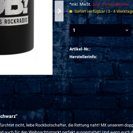
*inkl. MwSt.
zzgl. Versandkosten
Sofort verfügbar | 3 - 4 Werktag
Artikel-Nr.:
Herstellerinfo:
schwarz"
ürchtet nicht, liebe Rockbotschafter, die Rettung naht! Mit unserem dopp
eid auch für den Weihnachtsmarkt perfekt ausgestattet! Und wenn euch da