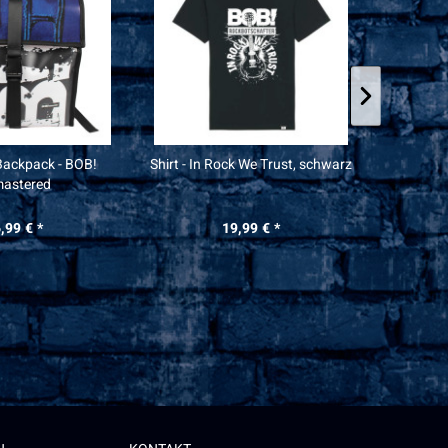
Backpack - BOB!
Shirt - In Rock We Trust, schwarz
Upcycling
astered
,99 € *
19,99 € *