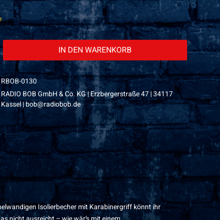
e
IN DEN
WARENKORB
RBOB-0130
RADIO BOB GmbH & Co. KG | Erzbergerstraße 47 | 34117
Kassel | bob@radiobob.de
elwandigen Isolierbecher mit Karabinergriff könnt ihr
s nicht ausreicht – wie wär’s mit einem