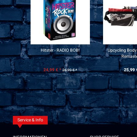
Hitster - RADIO BOB!
Upcycling Body
Remast
24,99 € *
25,99 
26,99 € *
Service & Info