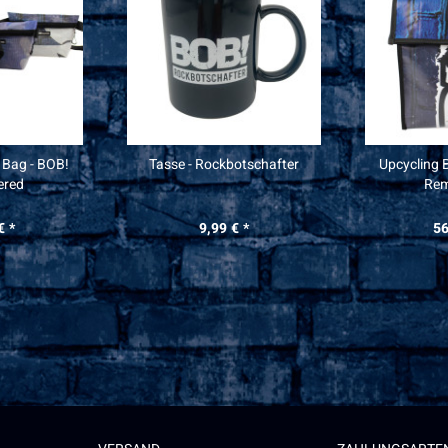
 Bag - BOB!
Tasse - Rockbotschafter
Upcycling 
ered
Rem
€ *
9,99 € *
56