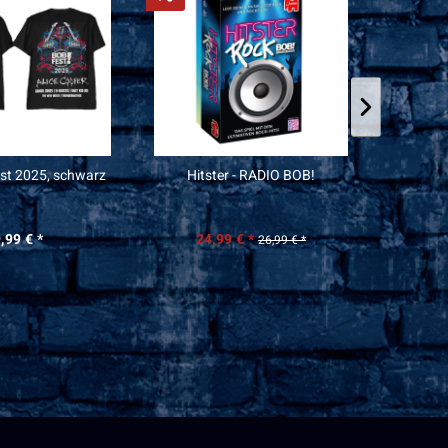
est 2025, schwarz
Hitster - RADIO BOB!
Longsl
,99 € *
24,99 € *
26,99 € *