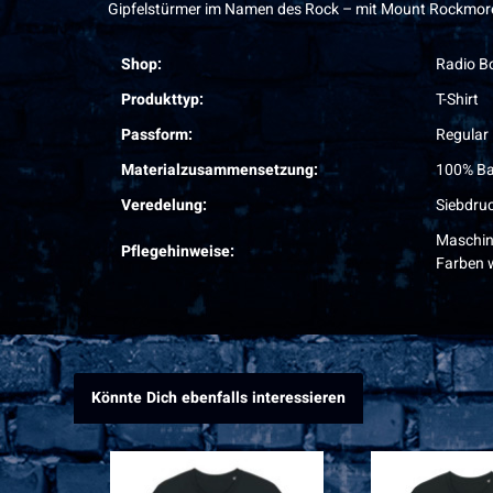
Gipfelstürmer im Namen des Rock – mit Mount Rockmore Sh
Shop:
Radio B
Produkttyp:
T-Shirt
Passform:
Regular 
Materialzusammensetzung:
100% Ba
Veredelung:
Siebdru
Maschin
Pflegehinweise:
Farben 
Könnte Dich ebenfalls interessieren