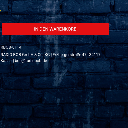
e
IN DEN
WARENKORB
RBOB-0114
RADIO BOB GmbH & Co. KG | Erzbergerstraße 47 | 34117
Kassel | bob@radiobob.de