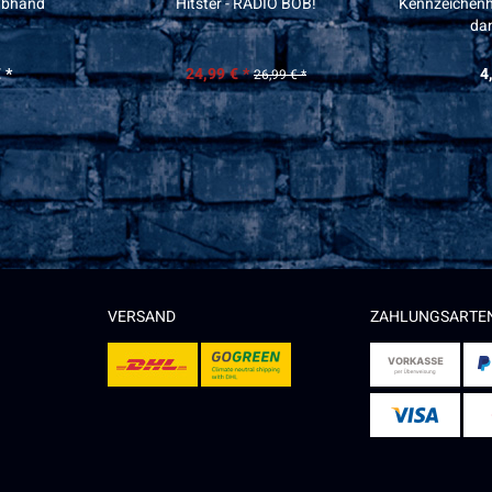
rabhand
Hitster - RADIO BOB!
Kennzeichenh
da
 *
24,99 € *
4
26,99 € *
VERSAND
ZAHLUNGSARTE