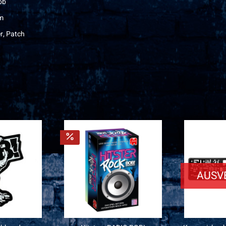
ob
cm
r, Patch
AUSV