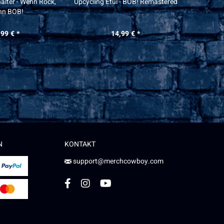
alter - Wenn Rock,
Upcycling Etui - BOB! Remastered
Upcycl
nn BOB!
,99 € *
14,99 € *
N
KONTAKT
support@merchcowboy.com