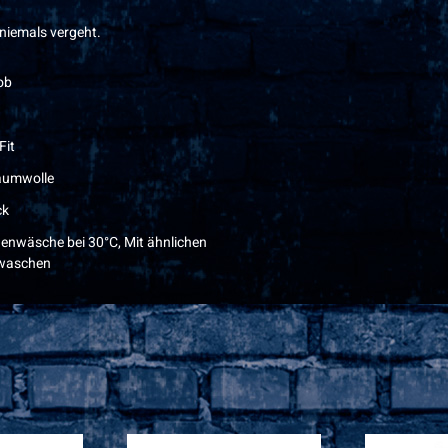
 niemals vergeht.
ob
Fit
aumwolle
ck
enwäsche bei 30°C, Mit ähnlichen
waschen