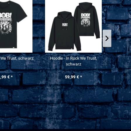
k We Trust, schwarz
Hoodie - In Rock We Trust,
Shirt - A
schwarz
,99 € *
59,99 € *