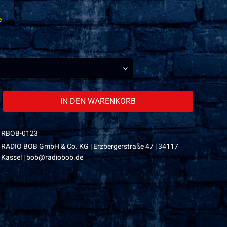
e
IN DEN
WARENKORB
RBOB-0123
RADIO BOB GmbH & Co. KG | Erzbergerstraße 47 | 34117
Kassel | bob@radiobob.de