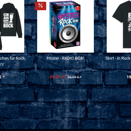
ichen für Rock,
Hitster - RADIO BOB!
Shirt - In Roc
rz
€ *
24,99 € *
19
26,99 € *