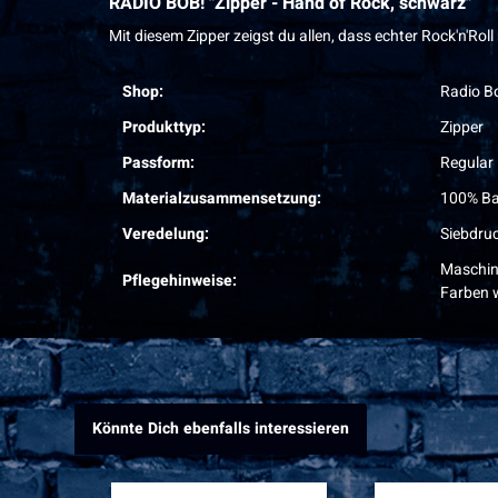
RADIO BOB! "Zipper - Hand of Rock, schwarz"
Mit diesem Zipper zeigst du allen, dass echter Rock'n'Roll
Shop:
Radio B
Produkttyp:
Zipper
Passform:
Regular 
Materialzusammensetzung:
100% B
Veredelung:
Siebdru
Maschin
Pflegehinweise:
Farben 
Könnte Dich ebenfalls interessieren